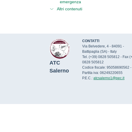
emergenza
Altri contenuti
CONTATTI
Via Belvedere, 4 - 84091 -
Battipaglia (SA) - Italy
Tel. (+39) 0828 505812 - Fax (
ATC
0828 505812
Codice fiscale: 95058690562 -
Salerno
Partita iva: 06249220655
P.E.C.:
atcsalerno1@pec.it