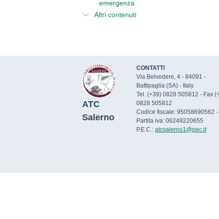
emergenza
Altri contenuti
CONTATTI
Via Belvedere, 4 - 84091 -
Battipaglia (SA) - Italy
Tel. (+39) 0828 505812 - Fax (
ATC
0828 505812
Codice fiscale: 95058690562 -
Salerno
Partita iva: 06249220655
P.E.C.:
atcsalerno1@pec.it