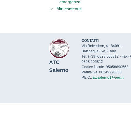
emergenza
Altri contenuti
CONTATTI
Via Belvedere, 4 - 84091 -
Battipaglia (SA) - Italy
Tel. (+39) 0828 505812 - Fax (
ATC
0828 505812
Codice fiscale: 95058690562 -
Salerno
Partita iva: 06249220655
P.E.C.:
atcsalerno1@pec.it