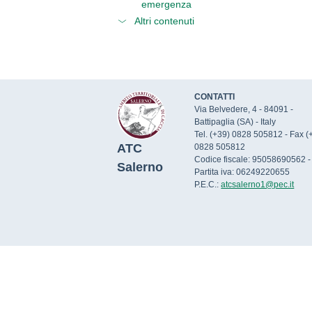
emergenza
Altri contenuti
CONTATTI
Via Belvedere, 4 - 84091 -
Battipaglia (SA) - Italy
Tel. (+39) 0828 505812 - Fax (
ATC
0828 505812
Codice fiscale: 95058690562 -
Salerno
Partita iva: 06249220655
P.E.C.:
atcsalerno1@pec.it