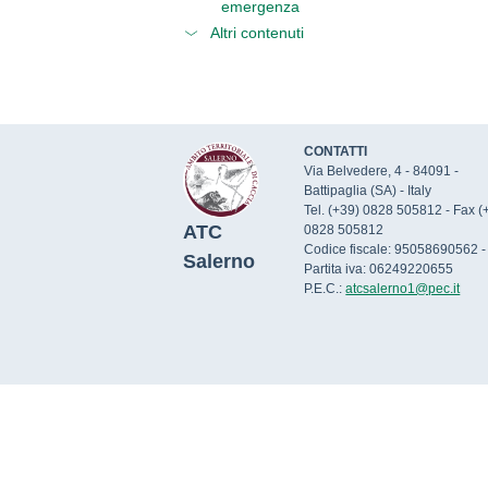
emergenza
Altri contenuti
CONTATTI
Via Belvedere, 4 - 84091 -
Battipaglia (SA) - Italy
Tel. (+39) 0828 505812 - Fax (
ATC
0828 505812
Codice fiscale: 95058690562 -
Salerno
Partita iva: 06249220655
P.E.C.:
atcsalerno1@pec.it