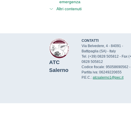
emergenza
Altri contenuti
CONTATTI
Via Belvedere, 4 - 84091 -
Battipaglia (SA) - Italy
Tel. (+39) 0828 505812 - Fax (
ATC
0828 505812
Codice fiscale: 95058690562 -
Salerno
Partita iva: 06249220655
P.E.C.:
atcsalerno1@pec.it