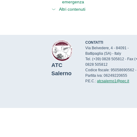
emergenza
Altri contenuti
CONTATTI
Via Belvedere, 4 - 84091 -
Battipaglia (SA) - Italy
Tel. (+39) 0828 505812 - Fax (
ATC
0828 505812
Codice fiscale: 95058690562 -
Salerno
Partita iva: 06249220655
P.E.C.:
atcsalerno1@pec.it