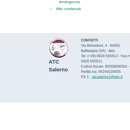
emergenza
Altri contenuti
CONTATTI
Via Belvedere, 4 - 84091 -
Battipaglia (SA) - Italy
Tel. (+39) 0828 505812 - Fax (
ATC
0828 505812
Codice fiscale: 95058690562 -
Salerno
Partita iva: 06249220655
P.E.C.:
atcsalerno1@pec.it