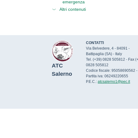
emergenza
Altri contenuti
CONTATTI
Via Belvedere, 4 - 84091 -
Battipaglia (SA) - Italy
Tel. (+39) 0828 505812 - Fax (
ATC
0828 505812
Codice fiscale: 95058690562 -
Salerno
Partita iva: 06249220655
P.E.C.:
atcsalerno1@pec.it