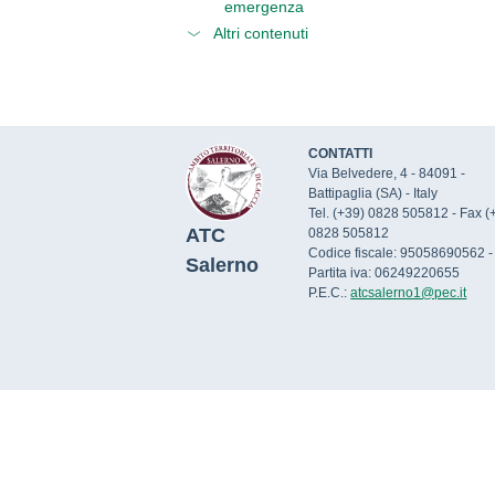
emergenza
Altri contenuti
CONTATTI
Via Belvedere, 4 - 84091 -
Battipaglia (SA) - Italy
Tel. (+39) 0828 505812 - Fax (
ATC
0828 505812
Codice fiscale: 95058690562 -
Salerno
Partita iva: 06249220655
P.E.C.:
atcsalerno1@pec.it